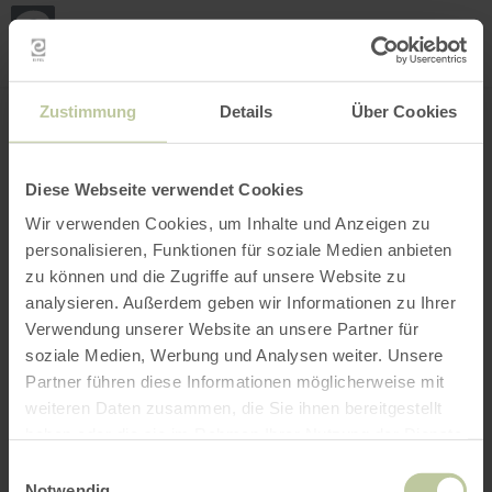
Loca
ma
posi
Rechercher un lieu
Ouvrir le filtre
CARTE INTERACTIVE
Zustimmung
Details
Über Cookies
Diese Webseite verwendet Cookies
Wir verwenden Cookies, um Inhalte und Anzeigen zu
personalisieren, Funktionen für soziale Medien anbieten
zu können und die Zugriffe auf unsere Website zu
analysieren. Außerdem geben wir Informationen zu Ihrer
Verwendung unserer Website an unsere Partner für
soziale Medien, Werbung und Analysen weiter. Unsere
Partner führen diese Informationen möglicherweise mit
weiteren Daten zusammen, die Sie ihnen bereitgestellt
haben oder die sie im Rahmen Ihrer Nutzung der Dienste
gesammelt haben.
Einwilligungsauswahl
Notwendig