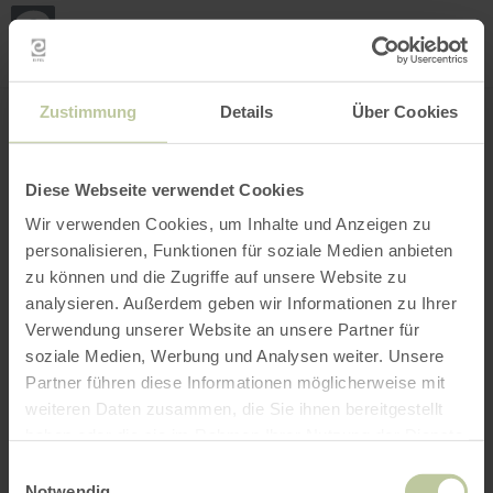
Loca
ma
posi
Rechercher un lieu
Ouvrir le filtre
CARTE INTERACTIVE
Zustimmung
Details
Über Cookies
Diese Webseite verwendet Cookies
Wir verwenden Cookies, um Inhalte und Anzeigen zu
personalisieren, Funktionen für soziale Medien anbieten
zu können und die Zugriffe auf unsere Website zu
analysieren. Außerdem geben wir Informationen zu Ihrer
Verwendung unserer Website an unsere Partner für
soziale Medien, Werbung und Analysen weiter. Unsere
Partner führen diese Informationen möglicherweise mit
weiteren Daten zusammen, die Sie ihnen bereitgestellt
haben oder die sie im Rahmen Ihrer Nutzung der Dienste
gesammelt haben.
Einwilligungsauswahl
Notwendig