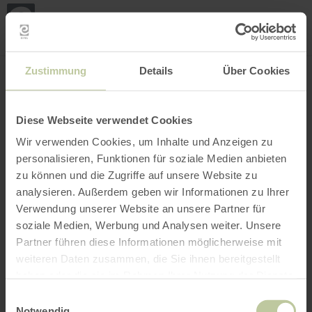
Loca
ma
posi
Rechercher un lieu
Ouvrir le filtre
CARTE INTERACTIVE
Zustimmung
Details
Über Cookies
Diese Webseite verwendet Cookies
Wir verwenden Cookies, um Inhalte und Anzeigen zu
personalisieren, Funktionen für soziale Medien anbieten
zu können und die Zugriffe auf unsere Website zu
analysieren. Außerdem geben wir Informationen zu Ihrer
Verwendung unserer Website an unsere Partner für
soziale Medien, Werbung und Analysen weiter. Unsere
Partner führen diese Informationen möglicherweise mit
weiteren Daten zusammen, die Sie ihnen bereitgestellt
haben oder die sie im Rahmen Ihrer Nutzung der Dienste
gesammelt haben.
Einwilligungsauswahl
Notwendig