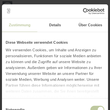
Loca
ma
posi
Rechercher un lieu
Ouvrir le filtre
CARTE INTERACTIVE
Zustimmung
Details
Über Cookies
Diese Webseite verwendet Cookies
Wir verwenden Cookies, um Inhalte und Anzeigen zu
personalisieren, Funktionen für soziale Medien anbieten
zu können und die Zugriffe auf unsere Website zu
analysieren. Außerdem geben wir Informationen zu Ihrer
Verwendung unserer Website an unsere Partner für
soziale Medien, Werbung und Analysen weiter. Unsere
Partner führen diese Informationen möglicherweise mit
weiteren Daten zusammen, die Sie ihnen bereitgestellt
haben oder die sie im Rahmen Ihrer Nutzung der Dienste
gesammelt haben.
Einwilligungsauswahl
Notwendig