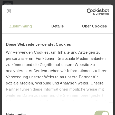
Loca
ma
posi
Rechercher un lieu
Ouvrir le filtre
CARTE INTERACTIVE
Zustimmung
Details
Über Cookies
Diese Webseite verwendet Cookies
Wir verwenden Cookies, um Inhalte und Anzeigen zu
personalisieren, Funktionen für soziale Medien anbieten
zu können und die Zugriffe auf unsere Website zu
analysieren. Außerdem geben wir Informationen zu Ihrer
Verwendung unserer Website an unsere Partner für
soziale Medien, Werbung und Analysen weiter. Unsere
Partner führen diese Informationen möglicherweise mit
weiteren Daten zusammen, die Sie ihnen bereitgestellt
haben oder die sie im Rahmen Ihrer Nutzung der Dienste
gesammelt haben.
Einwilligungsauswahl
Notwendig