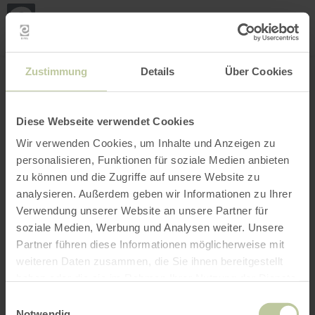
Loca
my
loca
Search location
Open filter
INTERACTIVE MAP
Zustimmung
Details
Über Cookies
Diese Webseite verwendet Cookies
Wir verwenden Cookies, um Inhalte und Anzeigen zu
personalisieren, Funktionen für soziale Medien anbieten
zu können und die Zugriffe auf unsere Website zu
analysieren. Außerdem geben wir Informationen zu Ihrer
Verwendung unserer Website an unsere Partner für
soziale Medien, Werbung und Analysen weiter. Unsere
Partner führen diese Informationen möglicherweise mit
weiteren Daten zusammen, die Sie ihnen bereitgestellt
haben oder die sie im Rahmen Ihrer Nutzung der Dienste
gesammelt haben.
Einwilligungsauswahl
Notwendig