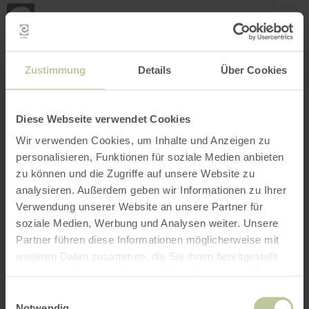
Loca
my
loca
Search location
Open filter
INTERACTIVE MAP
Zustimmung
Details
Über Cookies
Diese Webseite verwendet Cookies
Wir verwenden Cookies, um Inhalte und Anzeigen zu
personalisieren, Funktionen für soziale Medien anbieten
zu können und die Zugriffe auf unsere Website zu
analysieren. Außerdem geben wir Informationen zu Ihrer
Verwendung unserer Website an unsere Partner für
soziale Medien, Werbung und Analysen weiter. Unsere
Partner führen diese Informationen möglicherweise mit
weiteren Daten zusammen, die Sie ihnen bereitgestellt
haben oder die sie im Rahmen Ihrer Nutzung der Dienste
gesammelt haben.
Einwilligungsauswahl
Notwendig