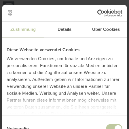
Loca
my
loca
Search location
Open filter
INTERACTIVE MAP
Zustimmung
Details
Über Cookies
Diese Webseite verwendet Cookies
Wir verwenden Cookies, um Inhalte und Anzeigen zu
personalisieren, Funktionen für soziale Medien anbieten
zu können und die Zugriffe auf unsere Website zu
analysieren. Außerdem geben wir Informationen zu Ihrer
Verwendung unserer Website an unsere Partner für
soziale Medien, Werbung und Analysen weiter. Unsere
Partner führen diese Informationen möglicherweise mit
weiteren Daten zusammen, die Sie ihnen bereitgestellt
haben oder die sie im Rahmen Ihrer Nutzung der Dienste
gesammelt haben.
Einwilligungsauswahl
Notwendig