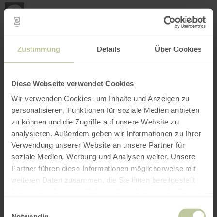
Loca
my
loca
Search location
Open filter
INTERACTIVE MAP
Zustimmung
Details
Über Cookies
Diese Webseite verwendet Cookies
Wir verwenden Cookies, um Inhalte und Anzeigen zu
personalisieren, Funktionen für soziale Medien anbieten
zu können und die Zugriffe auf unsere Website zu
analysieren. Außerdem geben wir Informationen zu Ihrer
Verwendung unserer Website an unsere Partner für
soziale Medien, Werbung und Analysen weiter. Unsere
Partner führen diese Informationen möglicherweise mit
weiteren Daten zusammen, die Sie ihnen bereitgestellt
haben oder die sie im Rahmen Ihrer Nutzung der Dienste
gesammelt haben.
Einwilligungsauswahl
Notwendig