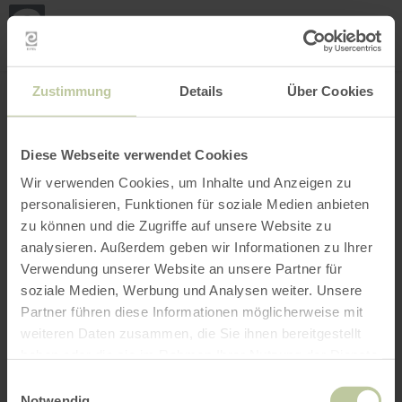
Loca
my
loca
Search location
Open filter
INTERACTIVE MAP
Zustimmung
Details
Über Cookies
Diese Webseite verwendet Cookies
Wir verwenden Cookies, um Inhalte und Anzeigen zu
personalisieren, Funktionen für soziale Medien anbieten
zu können und die Zugriffe auf unsere Website zu
analysieren. Außerdem geben wir Informationen zu Ihrer
Verwendung unserer Website an unsere Partner für
soziale Medien, Werbung und Analysen weiter. Unsere
Partner führen diese Informationen möglicherweise mit
weiteren Daten zusammen, die Sie ihnen bereitgestellt
haben oder die sie im Rahmen Ihrer Nutzung der Dienste
gesammelt haben.
Einwilligungsauswahl
Notwendig