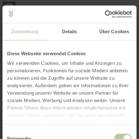
Loca
my
loca
Search location
Open filter
INTERACTIVE MAP
Zustimmung
Details
Über Cookies
Diese Webseite verwendet Cookies
Wir verwenden Cookies, um Inhalte und Anzeigen zu
personalisieren, Funktionen für soziale Medien anbieten
zu können und die Zugriffe auf unsere Website zu
analysieren. Außerdem geben wir Informationen zu Ihrer
Verwendung unserer Website an unsere Partner für
soziale Medien, Werbung und Analysen weiter. Unsere
Partner führen diese Informationen möglicherweise mit
weiteren Daten zusammen, die Sie ihnen bereitgestellt
haben oder die sie im Rahmen Ihrer Nutzung der Dienste
gesammelt haben.
Einwilligungsauswahl
Notwendig