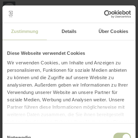
Loca
my
loca
Search location
Open filter
INTERACTIVE MAP
Zustimmung
Details
Über Cookies
Diese Webseite verwendet Cookies
Wir verwenden Cookies, um Inhalte und Anzeigen zu
personalisieren, Funktionen für soziale Medien anbieten
zu können und die Zugriffe auf unsere Website zu
analysieren. Außerdem geben wir Informationen zu Ihrer
Verwendung unserer Website an unsere Partner für
soziale Medien, Werbung und Analysen weiter. Unsere
Partner führen diese Informationen möglicherweise mit
weiteren Daten zusammen, die Sie ihnen bereitgestellt
haben oder die sie im Rahmen Ihrer Nutzung der Dienste
gesammelt haben.
Einwilligungsauswahl
Notwendig