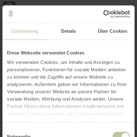
Loca
my
loca
Search location
Open filter
INTERACTIVE MAP
Zustimmung
Details
Über Cookies
Diese Webseite verwendet Cookies
Wir verwenden Cookies, um Inhalte und Anzeigen zu
personalisieren, Funktionen für soziale Medien anbieten
zu können und die Zugriffe auf unsere Website zu
analysieren. Außerdem geben wir Informationen zu Ihrer
Verwendung unserer Website an unsere Partner für
soziale Medien, Werbung und Analysen weiter. Unsere
Partner führen diese Informationen möglicherweise mit
weiteren Daten zusammen, die Sie ihnen bereitgestellt
haben oder die sie im Rahmen Ihrer Nutzung der Dienste
gesammelt haben.
Einwilligungsauswahl
Notwendig