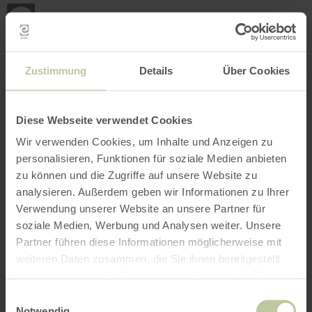
Loca
my
loca
Search location
Open filter
INTERACTIVE MAP
Zustimmung
Details
Über Cookies
Diese Webseite verwendet Cookies
Wir verwenden Cookies, um Inhalte und Anzeigen zu
personalisieren, Funktionen für soziale Medien anbieten
zu können und die Zugriffe auf unsere Website zu
analysieren. Außerdem geben wir Informationen zu Ihrer
Verwendung unserer Website an unsere Partner für
soziale Medien, Werbung und Analysen weiter. Unsere
Partner führen diese Informationen möglicherweise mit
weiteren Daten zusammen, die Sie ihnen bereitgestellt
haben oder die sie im Rahmen Ihrer Nutzung der Dienste
gesammelt haben.
Einwilligungsauswahl
Notwendig