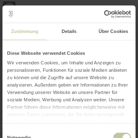
Loca
my
loca
Search location
Open filter
INTERACTIVE MAP
Zustimmung
Details
Über Cookies
Diese Webseite verwendet Cookies
Wir verwenden Cookies, um Inhalte und Anzeigen zu
personalisieren, Funktionen für soziale Medien anbieten
zu können und die Zugriffe auf unsere Website zu
analysieren. Außerdem geben wir Informationen zu Ihrer
Verwendung unserer Website an unsere Partner für
soziale Medien, Werbung und Analysen weiter. Unsere
Partner führen diese Informationen möglicherweise mit
weiteren Daten zusammen, die Sie ihnen bereitgestellt
haben oder die sie im Rahmen Ihrer Nutzung der Dienste
gesammelt haben.
Einwilligungsauswahl
Notwendig