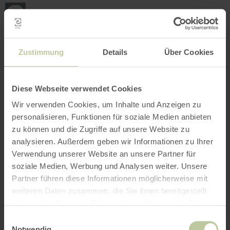
Loca
my
loca
Search location
Open filter
INTERACTIVE MAP
Zustimmung
Details
Über Cookies
Diese Webseite verwendet Cookies
Wir verwenden Cookies, um Inhalte und Anzeigen zu
personalisieren, Funktionen für soziale Medien anbieten
zu können und die Zugriffe auf unsere Website zu
analysieren. Außerdem geben wir Informationen zu Ihrer
Verwendung unserer Website an unsere Partner für
soziale Medien, Werbung und Analysen weiter. Unsere
Partner führen diese Informationen möglicherweise mit
weiteren Daten zusammen, die Sie ihnen bereitgestellt
haben oder die sie im Rahmen Ihrer Nutzung der Dienste
gesammelt haben.
Einwilligungsauswahl
Notwendig