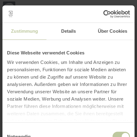
Loca
my
loca
Search location
Open filter
INTERACTIVE MAP
Zustimmung
Details
Über Cookies
Diese Webseite verwendet Cookies
Wir verwenden Cookies, um Inhalte und Anzeigen zu
personalisieren, Funktionen für soziale Medien anbieten
zu können und die Zugriffe auf unsere Website zu
analysieren. Außerdem geben wir Informationen zu Ihrer
Verwendung unserer Website an unsere Partner für
soziale Medien, Werbung und Analysen weiter. Unsere
Partner führen diese Informationen möglicherweise mit
weiteren Daten zusammen, die Sie ihnen bereitgestellt
haben oder die sie im Rahmen Ihrer Nutzung der Dienste
gesammelt haben.
Einwilligungsauswahl
Notwendig