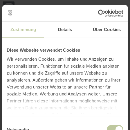
Loca
my
loca
Search location
Open filter
INTERACTIVE MAP
Zustimmung
Details
Über Cookies
Diese Webseite verwendet Cookies
Wir verwenden Cookies, um Inhalte und Anzeigen zu
personalisieren, Funktionen für soziale Medien anbieten
zu können und die Zugriffe auf unsere Website zu
analysieren. Außerdem geben wir Informationen zu Ihrer
Verwendung unserer Website an unsere Partner für
soziale Medien, Werbung und Analysen weiter. Unsere
Partner führen diese Informationen möglicherweise mit
weiteren Daten zusammen, die Sie ihnen bereitgestellt
haben oder die sie im Rahmen Ihrer Nutzung der Dienste
gesammelt haben.
Einwilligungsauswahl
Notwendig