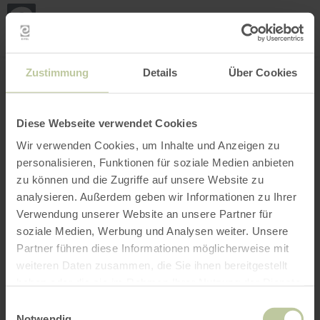
Loca
my
loca
Search location
Open filter
INTERACTIVE MAP
Zustimmung
Details
Über Cookies
Diese Webseite verwendet Cookies
Wir verwenden Cookies, um Inhalte und Anzeigen zu
personalisieren, Funktionen für soziale Medien anbieten
zu können und die Zugriffe auf unsere Website zu
analysieren. Außerdem geben wir Informationen zu Ihrer
Verwendung unserer Website an unsere Partner für
soziale Medien, Werbung und Analysen weiter. Unsere
Partner führen diese Informationen möglicherweise mit
weiteren Daten zusammen, die Sie ihnen bereitgestellt
haben oder die sie im Rahmen Ihrer Nutzung der Dienste
gesammelt haben.
Einwilligungsauswahl
Notwendig