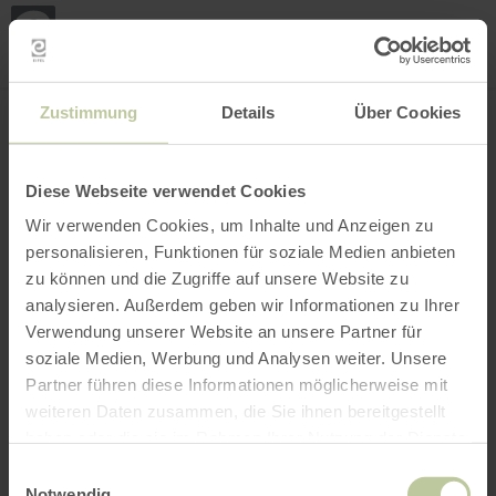
Loca
my
loca
Search location
Open filter
INTERACTIVE MAP
Zustimmung
Details
Über Cookies
Diese Webseite verwendet Cookies
Wir verwenden Cookies, um Inhalte und Anzeigen zu
personalisieren, Funktionen für soziale Medien anbieten
zu können und die Zugriffe auf unsere Website zu
analysieren. Außerdem geben wir Informationen zu Ihrer
Verwendung unserer Website an unsere Partner für
soziale Medien, Werbung und Analysen weiter. Unsere
Partner führen diese Informationen möglicherweise mit
weiteren Daten zusammen, die Sie ihnen bereitgestellt
haben oder die sie im Rahmen Ihrer Nutzung der Dienste
gesammelt haben.
Einwilligungsauswahl
Notwendig