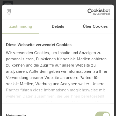
Loca
my
loca
Search location
Open filter
INTERACTIVE MAP
Zustimmung
Details
Über Cookies
Diese Webseite verwendet Cookies
Wir verwenden Cookies, um Inhalte und Anzeigen zu
personalisieren, Funktionen für soziale Medien anbieten
zu können und die Zugriffe auf unsere Website zu
analysieren. Außerdem geben wir Informationen zu Ihrer
Verwendung unserer Website an unsere Partner für
soziale Medien, Werbung und Analysen weiter. Unsere
Partner führen diese Informationen möglicherweise mit
weiteren Daten zusammen, die Sie ihnen bereitgestellt
haben oder die sie im Rahmen Ihrer Nutzung der Dienste
gesammelt haben.
Einwilligungsauswahl
Notwendig