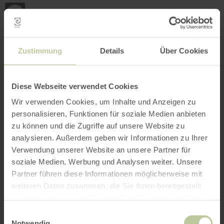
Loca
my
loca
Search location
Open filter
INTERACTIVE MAP
Zustimmung
Details
Über Cookies
Diese Webseite verwendet Cookies
Wir verwenden Cookies, um Inhalte und Anzeigen zu
personalisieren, Funktionen für soziale Medien anbieten
zu können und die Zugriffe auf unsere Website zu
analysieren. Außerdem geben wir Informationen zu Ihrer
Verwendung unserer Website an unsere Partner für
soziale Medien, Werbung und Analysen weiter. Unsere
Partner führen diese Informationen möglicherweise mit
weiteren Daten zusammen, die Sie ihnen bereitgestellt
haben oder die sie im Rahmen Ihrer Nutzung der Dienste
gesammelt haben.
Einwilligungsauswahl
Notwendig