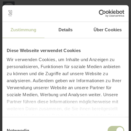
Loca
my
loca
Search location
Open filter
INTERACTIVE MAP
Zustimmung
Details
Über Cookies
Diese Webseite verwendet Cookies
Wir verwenden Cookies, um Inhalte und Anzeigen zu
personalisieren, Funktionen für soziale Medien anbieten
zu können und die Zugriffe auf unsere Website zu
analysieren. Außerdem geben wir Informationen zu Ihrer
Verwendung unserer Website an unsere Partner für
soziale Medien, Werbung und Analysen weiter. Unsere
Partner führen diese Informationen möglicherweise mit
weiteren Daten zusammen, die Sie ihnen bereitgestellt
haben oder die sie im Rahmen Ihrer Nutzung der Dienste
gesammelt haben.
Einwilligungsauswahl
Notwendig