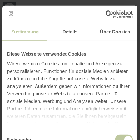
Loca
my
loca
Search location
Open filter
INTERACTIVE MAP
Zustimmung
Details
Über Cookies
Diese Webseite verwendet Cookies
Wir verwenden Cookies, um Inhalte und Anzeigen zu
personalisieren, Funktionen für soziale Medien anbieten
zu können und die Zugriffe auf unsere Website zu
analysieren. Außerdem geben wir Informationen zu Ihrer
Verwendung unserer Website an unsere Partner für
soziale Medien, Werbung und Analysen weiter. Unsere
Partner führen diese Informationen möglicherweise mit
weiteren Daten zusammen, die Sie ihnen bereitgestellt
haben oder die sie im Rahmen Ihrer Nutzung der Dienste
gesammelt haben.
Einwilligungsauswahl
Notwendig