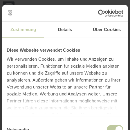
Loca
my
loca
Search location
Open filter
INTERACTIVE MAP
Zustimmung
Details
Über Cookies
Diese Webseite verwendet Cookies
Wir verwenden Cookies, um Inhalte und Anzeigen zu
personalisieren, Funktionen für soziale Medien anbieten
zu können und die Zugriffe auf unsere Website zu
analysieren. Außerdem geben wir Informationen zu Ihrer
Verwendung unserer Website an unsere Partner für
soziale Medien, Werbung und Analysen weiter. Unsere
Partner führen diese Informationen möglicherweise mit
weiteren Daten zusammen, die Sie ihnen bereitgestellt
haben oder die sie im Rahmen Ihrer Nutzung der Dienste
gesammelt haben.
Einwilligungsauswahl
Notwendig