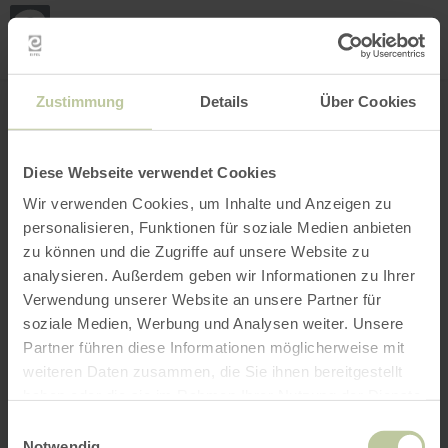
Loca
my
loca
Search location
Open filter
INTERACTIVE MAP
Zustimmung
Details
Über Cookies
Diese Webseite verwendet Cookies
Wir verwenden Cookies, um Inhalte und Anzeigen zu
personalisieren, Funktionen für soziale Medien anbieten
zu können und die Zugriffe auf unsere Website zu
analysieren. Außerdem geben wir Informationen zu Ihrer
Verwendung unserer Website an unsere Partner für
soziale Medien, Werbung und Analysen weiter. Unsere
Partner führen diese Informationen möglicherweise mit
weiteren Daten zusammen, die Sie ihnen bereitgestellt
haben oder die sie im Rahmen Ihrer Nutzung der Dienste
gesammelt haben.
Einwilligungsauswahl
Notwendig