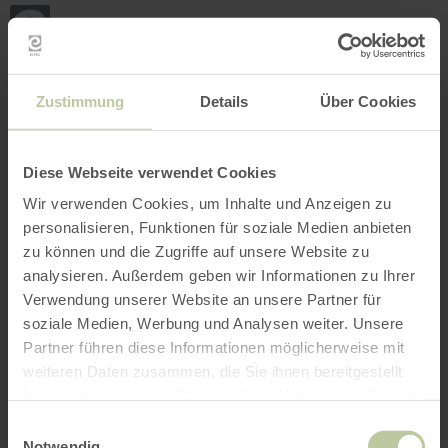
Loca
my
loca
Search location
Open filter
INTERACTIVE MAP
Zustimmung
Details
Über Cookies
Diese Webseite verwendet Cookies
Wir verwenden Cookies, um Inhalte und Anzeigen zu
personalisieren, Funktionen für soziale Medien anbieten
zu können und die Zugriffe auf unsere Website zu
analysieren. Außerdem geben wir Informationen zu Ihrer
Verwendung unserer Website an unsere Partner für
soziale Medien, Werbung und Analysen weiter. Unsere
Partner führen diese Informationen möglicherweise mit
weiteren Daten zusammen, die Sie ihnen bereitgestellt
haben oder die sie im Rahmen Ihrer Nutzung der Dienste
gesammelt haben.
Einwilligungsauswahl
Notwendig