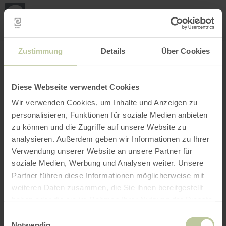
Loca
my
loca
Search location
Open filter
INTERACTIVE MAP
Zustimmung
Details
Über Cookies
Diese Webseite verwendet Cookies
Wir verwenden Cookies, um Inhalte und Anzeigen zu
personalisieren, Funktionen für soziale Medien anbieten
zu können und die Zugriffe auf unsere Website zu
analysieren. Außerdem geben wir Informationen zu Ihrer
Verwendung unserer Website an unsere Partner für
soziale Medien, Werbung und Analysen weiter. Unsere
Partner führen diese Informationen möglicherweise mit
weiteren Daten zusammen, die Sie ihnen bereitgestellt
haben oder die sie im Rahmen Ihrer Nutzung der Dienste
gesammelt haben.
Einwilligungsauswahl
Notwendig