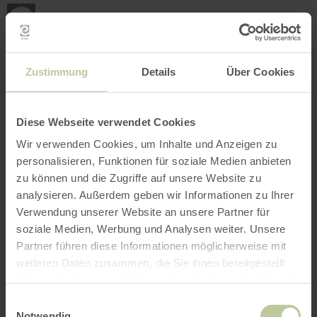
Loca
my
loca
Search location
Open filter
INTERACTIVE MAP
Zustimmung
Details
Über Cookies
Diese Webseite verwendet Cookies
Wir verwenden Cookies, um Inhalte und Anzeigen zu
personalisieren, Funktionen für soziale Medien anbieten
zu können und die Zugriffe auf unsere Website zu
analysieren. Außerdem geben wir Informationen zu Ihrer
Verwendung unserer Website an unsere Partner für
soziale Medien, Werbung und Analysen weiter. Unsere
Partner führen diese Informationen möglicherweise mit
weiteren Daten zusammen, die Sie ihnen bereitgestellt
haben oder die sie im Rahmen Ihrer Nutzung der Dienste
gesammelt haben.
Einwilligungsauswahl
Notwendig