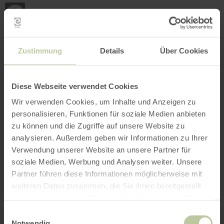
Loca
my
loca
Search location
Open filter
INTERACTIVE MAP
Zustimmung
Details
Über Cookies
Diese Webseite verwendet Cookies
Wir verwenden Cookies, um Inhalte und Anzeigen zu
personalisieren, Funktionen für soziale Medien anbieten
zu können und die Zugriffe auf unsere Website zu
analysieren. Außerdem geben wir Informationen zu Ihrer
Verwendung unserer Website an unsere Partner für
soziale Medien, Werbung und Analysen weiter. Unsere
Partner führen diese Informationen möglicherweise mit
weiteren Daten zusammen, die Sie ihnen bereitgestellt
haben oder die sie im Rahmen Ihrer Nutzung der Dienste
gesammelt haben.
Einwilligungsauswahl
Notwendig