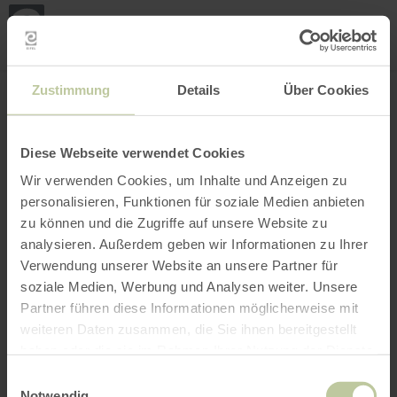
Loca
my
loca
Search location
Open filter
INTERACTIVE MAP
Zustimmung
Details
Über Cookies
Diese Webseite verwendet Cookies
Wir verwenden Cookies, um Inhalte und Anzeigen zu
personalisieren, Funktionen für soziale Medien anbieten
zu können und die Zugriffe auf unsere Website zu
analysieren. Außerdem geben wir Informationen zu Ihrer
Verwendung unserer Website an unsere Partner für
soziale Medien, Werbung und Analysen weiter. Unsere
Partner führen diese Informationen möglicherweise mit
weiteren Daten zusammen, die Sie ihnen bereitgestellt
haben oder die sie im Rahmen Ihrer Nutzung der Dienste
gesammelt haben.
Einwilligungsauswahl
Notwendig