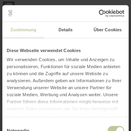
Loca
my
loca
Search location
Open filter
INTERACTIVE MAP
Zustimmung
Details
Über Cookies
Diese Webseite verwendet Cookies
Wir verwenden Cookies, um Inhalte und Anzeigen zu
personalisieren, Funktionen für soziale Medien anbieten
zu können und die Zugriffe auf unsere Website zu
analysieren. Außerdem geben wir Informationen zu Ihrer
Verwendung unserer Website an unsere Partner für
soziale Medien, Werbung und Analysen weiter. Unsere
Partner führen diese Informationen möglicherweise mit
weiteren Daten zusammen, die Sie ihnen bereitgestellt
haben oder die sie im Rahmen Ihrer Nutzung der Dienste
gesammelt haben.
Einwilligungsauswahl
Notwendig