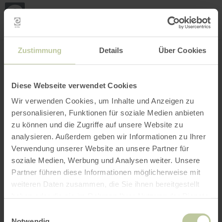
Loca
my
loca
Search location
Open filter
INTERACTIVE MAP
Zustimmung
Details
Über Cookies
Diese Webseite verwendet Cookies
Wir verwenden Cookies, um Inhalte und Anzeigen zu
personalisieren, Funktionen für soziale Medien anbieten
zu können und die Zugriffe auf unsere Website zu
analysieren. Außerdem geben wir Informationen zu Ihrer
Verwendung unserer Website an unsere Partner für
soziale Medien, Werbung und Analysen weiter. Unsere
Partner führen diese Informationen möglicherweise mit
weiteren Daten zusammen, die Sie ihnen bereitgestellt
haben oder die sie im Rahmen Ihrer Nutzung der Dienste
gesammelt haben.
Einwilligungsauswahl
Notwendig