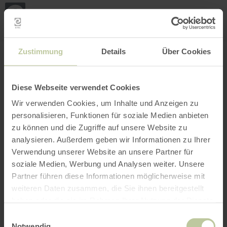
Loca
my
loca
Search location
Open filter
INTERACTIVE MAP
Zustimmung
Details
Über Cookies
Diese Webseite verwendet Cookies
Wir verwenden Cookies, um Inhalte und Anzeigen zu
personalisieren, Funktionen für soziale Medien anbieten
zu können und die Zugriffe auf unsere Website zu
analysieren. Außerdem geben wir Informationen zu Ihrer
Verwendung unserer Website an unsere Partner für
soziale Medien, Werbung und Analysen weiter. Unsere
Partner führen diese Informationen möglicherweise mit
weiteren Daten zusammen, die Sie ihnen bereitgestellt
haben oder die sie im Rahmen Ihrer Nutzung der Dienste
gesammelt haben.
Einwilligungsauswahl
Notwendig