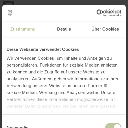
Loca
my
loca
Search location
Open filter
INTERACTIVE MAP
Zustimmung
Details
Über Cookies
Diese Webseite verwendet Cookies
Wir verwenden Cookies, um Inhalte und Anzeigen zu
personalisieren, Funktionen für soziale Medien anbieten
zu können und die Zugriffe auf unsere Website zu
analysieren. Außerdem geben wir Informationen zu Ihrer
Verwendung unserer Website an unsere Partner für
soziale Medien, Werbung und Analysen weiter. Unsere
Partner führen diese Informationen möglicherweise mit
weiteren Daten zusammen, die Sie ihnen bereitgestellt
haben oder die sie im Rahmen Ihrer Nutzung der Dienste
gesammelt haben.
Einwilligungsauswahl
Notwendig