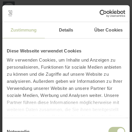
Loca
my
loca
Search location
Open filter
INTERACTIVE MAP
Zustimmung
Details
Über Cookies
Diese Webseite verwendet Cookies
Wir verwenden Cookies, um Inhalte und Anzeigen zu
personalisieren, Funktionen für soziale Medien anbieten
zu können und die Zugriffe auf unsere Website zu
analysieren. Außerdem geben wir Informationen zu Ihrer
Verwendung unserer Website an unsere Partner für
soziale Medien, Werbung und Analysen weiter. Unsere
Partner führen diese Informationen möglicherweise mit
weiteren Daten zusammen, die Sie ihnen bereitgestellt
haben oder die sie im Rahmen Ihrer Nutzung der Dienste
gesammelt haben.
Einwilligungsauswahl
Notwendig