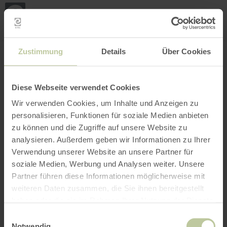
Loca
my
loca
Search location
Open filter
INTERACTIVE MAP
Zustimmung
Details
Über Cookies
Diese Webseite verwendet Cookies
Wir verwenden Cookies, um Inhalte und Anzeigen zu
personalisieren, Funktionen für soziale Medien anbieten
zu können und die Zugriffe auf unsere Website zu
analysieren. Außerdem geben wir Informationen zu Ihrer
Verwendung unserer Website an unsere Partner für
soziale Medien, Werbung und Analysen weiter. Unsere
Partner führen diese Informationen möglicherweise mit
weiteren Daten zusammen, die Sie ihnen bereitgestellt
haben oder die sie im Rahmen Ihrer Nutzung der Dienste
gesammelt haben.
Einwilligungsauswahl
Notwendig