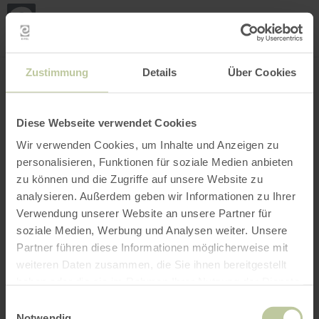
Loca
my
loca
Search location
Open filter
INTERACTIVE MAP
Zustimmung
Details
Über Cookies
Diese Webseite verwendet Cookies
Wir verwenden Cookies, um Inhalte und Anzeigen zu
personalisieren, Funktionen für soziale Medien anbieten
zu können und die Zugriffe auf unsere Website zu
analysieren. Außerdem geben wir Informationen zu Ihrer
Verwendung unserer Website an unsere Partner für
soziale Medien, Werbung und Analysen weiter. Unsere
Partner führen diese Informationen möglicherweise mit
weiteren Daten zusammen, die Sie ihnen bereitgestellt
haben oder die sie im Rahmen Ihrer Nutzung der Dienste
gesammelt haben.
Einwilligungsauswahl
Notwendig