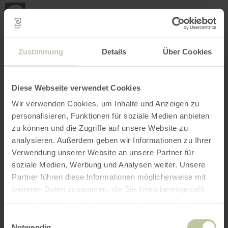
Loca
my
loca
Search location
Open filter
INTERACTIVE MAP
Zustimmung
Details
Über Cookies
Diese Webseite verwendet Cookies
Wir verwenden Cookies, um Inhalte und Anzeigen zu
personalisieren, Funktionen für soziale Medien anbieten
zu können und die Zugriffe auf unsere Website zu
analysieren. Außerdem geben wir Informationen zu Ihrer
Verwendung unserer Website an unsere Partner für
soziale Medien, Werbung und Analysen weiter. Unsere
Partner führen diese Informationen möglicherweise mit
weiteren Daten zusammen, die Sie ihnen bereitgestellt
haben oder die sie im Rahmen Ihrer Nutzung der Dienste
gesammelt haben.
Einwilligungsauswahl
Notwendig