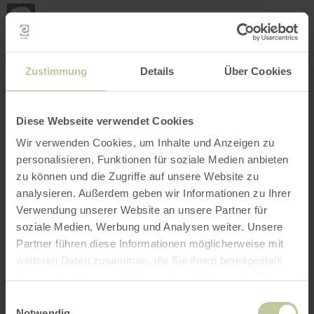
Loca
my
loca
Search location
Open filter
INTERACTIVE MAP
Zustimmung
Details
Über Cookies
Diese Webseite verwendet Cookies
Wir verwenden Cookies, um Inhalte und Anzeigen zu
personalisieren, Funktionen für soziale Medien anbieten
zu können und die Zugriffe auf unsere Website zu
analysieren. Außerdem geben wir Informationen zu Ihrer
Verwendung unserer Website an unsere Partner für
soziale Medien, Werbung und Analysen weiter. Unsere
Partner führen diese Informationen möglicherweise mit
weiteren Daten zusammen, die Sie ihnen bereitgestellt
haben oder die sie im Rahmen Ihrer Nutzung der Dienste
gesammelt haben.
Einwilligungsauswahl
Notwendig