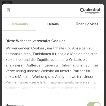
Loca
my
loca
Search location
Open filter
INTERACTIVE MAP
Zustimmung
Details
Über Cookies
Diese Webseite verwendet Cookies
Wir verwenden Cookies, um Inhalte und Anzeigen zu
personalisieren, Funktionen für soziale Medien anbieten
zu können und die Zugriffe auf unsere Website zu
analysieren. Außerdem geben wir Informationen zu Ihrer
Verwendung unserer Website an unsere Partner für
soziale Medien, Werbung und Analysen weiter. Unsere
Partner führen diese Informationen möglicherweise mit
weiteren Daten zusammen, die Sie ihnen bereitgestellt
haben oder die sie im Rahmen Ihrer Nutzung der Dienste
gesammelt haben.
Einwilligungsauswahl
Notwendig