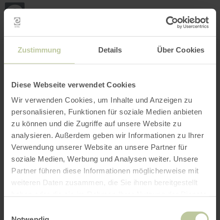
Loca
my
loca
Search location
Open filter
INTERACTIVE MAP
Zustimmung
Details
Über Cookies
Diese Webseite verwendet Cookies
Wir verwenden Cookies, um Inhalte und Anzeigen zu
personalisieren, Funktionen für soziale Medien anbieten
zu können und die Zugriffe auf unsere Website zu
analysieren. Außerdem geben wir Informationen zu Ihrer
Verwendung unserer Website an unsere Partner für
soziale Medien, Werbung und Analysen weiter. Unsere
Partner führen diese Informationen möglicherweise mit
weiteren Daten zusammen, die Sie ihnen bereitgestellt
haben oder die sie im Rahmen Ihrer Nutzung der Dienste
gesammelt haben.
Einwilligungsauswahl
Notwendig