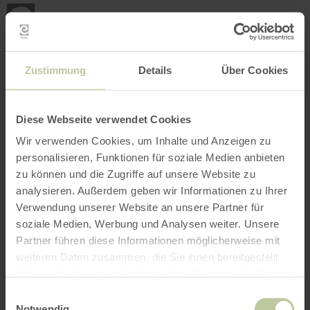
Loca
my
loca
Search location
Open filter
INTERACTIVE MAP
Zustimmung
Details
Über Cookies
Diese Webseite verwendet Cookies
Wir verwenden Cookies, um Inhalte und Anzeigen zu
personalisieren, Funktionen für soziale Medien anbieten
zu können und die Zugriffe auf unsere Website zu
analysieren. Außerdem geben wir Informationen zu Ihrer
Verwendung unserer Website an unsere Partner für
soziale Medien, Werbung und Analysen weiter. Unsere
Partner führen diese Informationen möglicherweise mit
weiteren Daten zusammen, die Sie ihnen bereitgestellt
haben oder die sie im Rahmen Ihrer Nutzung der Dienste
gesammelt haben.
Einwilligungsauswahl
Notwendig