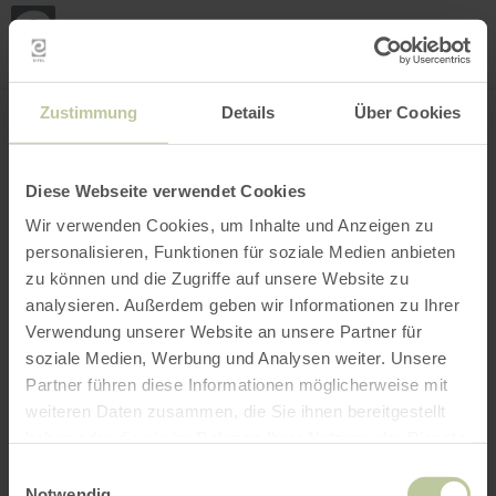
Loca
my
loca
Search location
Open filter
INTERACTIVE MAP
Zustimmung
Details
Über Cookies
Diese Webseite verwendet Cookies
Wir verwenden Cookies, um Inhalte und Anzeigen zu
personalisieren, Funktionen für soziale Medien anbieten
zu können und die Zugriffe auf unsere Website zu
analysieren. Außerdem geben wir Informationen zu Ihrer
Verwendung unserer Website an unsere Partner für
soziale Medien, Werbung und Analysen weiter. Unsere
Partner führen diese Informationen möglicherweise mit
weiteren Daten zusammen, die Sie ihnen bereitgestellt
haben oder die sie im Rahmen Ihrer Nutzung der Dienste
gesammelt haben.
Einwilligungsauswahl
Notwendig